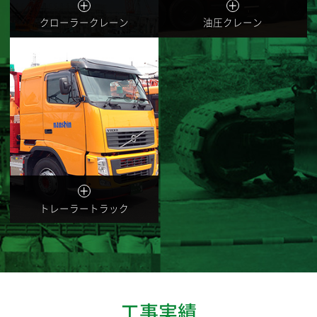
2025.07
クローラークレーン
油圧クレーン
東京建設重機協同組合主催の出前授業へ参加
いたしました
2025.07
【新車】TADANO AC5.220-1 導入しました
2025.07
パートナーシップ構築宣言を公表しました
トレーラートラック
2025.06
ゴミゼロ運動を行いました
工事実績
2025.03