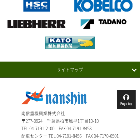
2023.03
高柳カップ2023（U-12）に協賛いたしました
2023.02
「第3回 京葉銀行SDGｓ寄付型私募債」発行
のお知らせ
2023.01
サイトマップ
リープヘル LTM1400 導入
2022.06
ゴミゼロ運動を行いました
南信重機興業株式会社
〒277-0924 千葉県柏市風早1丁目10-10
2022.05
TEL
04-7191-2100
FAX 04-7191-8458
Jリーグ「柏レイソルvs浦和レッズ戦」に地域
配車センター TEL 04-7191-8456 FAX 04-7170-0501