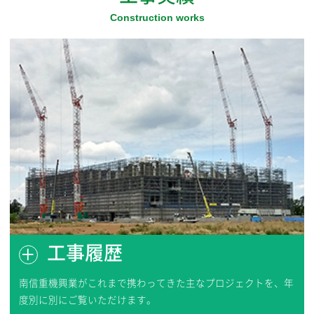
高柳カップ2025卒業大会に協賛いたしました
2025.03
「柏市3R推進事業所」に登録されました
2025.02
千葉県より『CO2CO2(コツコツ)スマート宣言
事業所』に登録されました
2024.11
「南信重機興業株式会社 第4回 無担保社債（株
式会社りそな銀行保証付および適格機関投資
家限定）」発行のお知らせ
工事履歴
2024.10
南信重機興業がこれまで携わってきた主なプロジェクトを、年
千葉県より『“社員いきいき！元気な会社”宣言
度別に別にご覧いただけます。