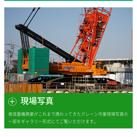
企業』に認定されました
2024.10
第5回柏オープンゴルフ選手権に協賛いたしま
した
2024.10
高柳カップ2024（秋）ミニサッカー大会に協
賛いたしました
2024.10
当社は健康企業宣言をしました
現場写真
南信重機興業がこれまで携わってきたクレーン作業現場写真の
2024.07
一部をギャラリー形式にてご覧いただけます。
夏季休業のお知らせ