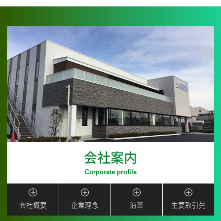
2024.07
会社見学説明会参加者募集
2024.06
市原営業所閉鎖のご挨拶
2024.06
ゴミゼロ運動を行いました
会社案内
2024.06
南信重機教習センターのご案内
会社概要
企業理念
沿革
主要取引先
2024.05