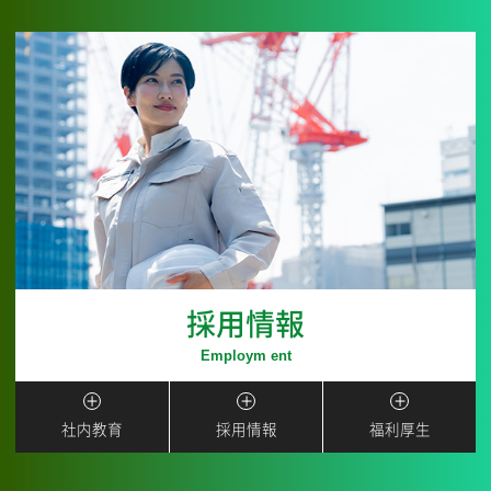
南信重機教習センター開設のご案内
2024.04
高柳カップ2024（春）ミニサッカー大会に協
賛いたしました
2024.03
高柳カップ2024（U-12）に協賛いたしました
2023.12
採用情報
常陽銀行とのポジティブ・インパクト・ファ
イナンスによる融資契約締結について
2023.10
社内教育
採用情報
福利厚生
第4回柏オープンゴルフ選手権に協賛いたしま
した