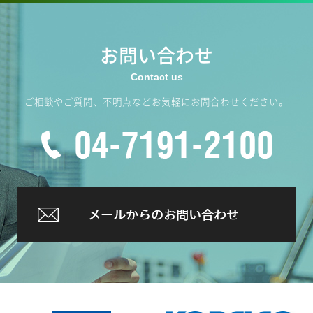
2023.09
Jリーグ「柏レイソルvsアビスパ福岡戦」に地
お問い合わせ
域の子供達をご招待させていただきました
2023.09
ご相談やご質問、不明点などお気軽にお問合わせください。
千葉県サステナビリティボンドへの投資につ
いて
2023.06
ゴミゼロ運動を行いました
2023.06
リープヘル LTM1160 導入