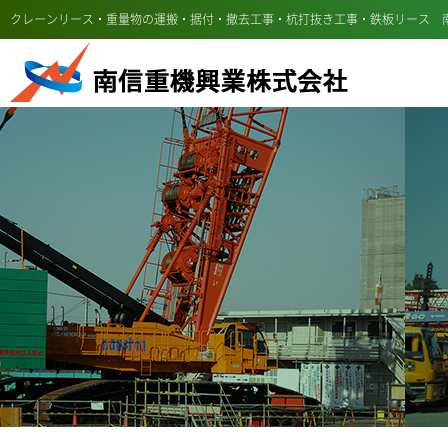
クレーンリース・重量物の運搬・据付・撤去工事・杭打抜き工事・鉄板リース 