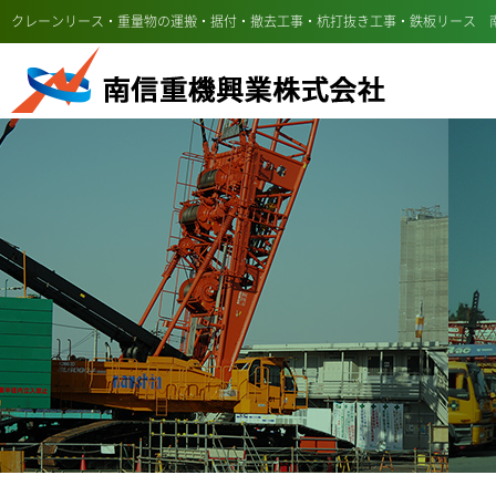
クレーンリース・重量物の運搬・据付・撤去工事・杭打抜き工事・鉄板リース 