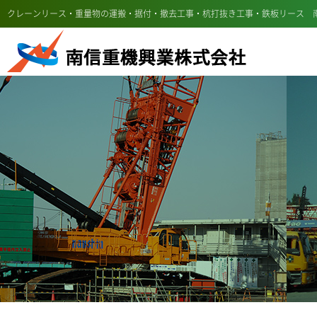
クレーンリース・重量物の運搬・据付・撤去工事・杭打抜き工事・鉄板リース 