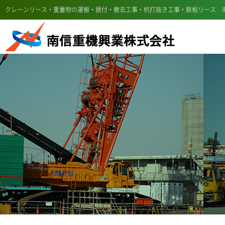
クレーンリース・重量物の運搬・据付・撤去工事・杭打抜き工事・鉄板リース 