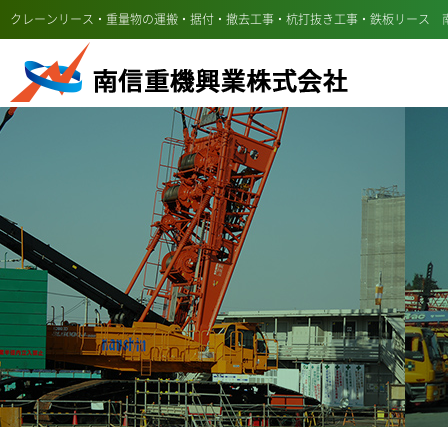
クレーンリース・重量物の運搬・据付・撤去工事・杭打抜き工事・鉄板リース 