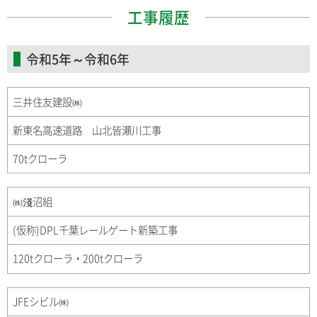
工事履歴
令和5年～令和6年
三井住友建設㈱
新東名高速道路 山北皆瀬川工事
70tクローラ
㈱淺沼組
(仮称)DPL千葉レールゲート新築工事
120tクローラ・200tクローラ
JFEシビル㈱