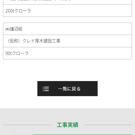
200tクローラ
㈱淺沼組
（仮称）クレド厚木建設工事
90tクローラ
工事実績