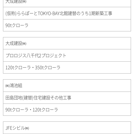
大成建設㈱
(仮称)ららぽーとTOKYO-BAY北館建替のうち1期新築工事
90tクローラ
大成建設㈱
プロロジス八千代2プロジェクト
120tクローラ・350tクローラ
㈱鴻池組
田島団地(建替)住宅建設その他工事
90tクローラ・120tクローラ
JFEシビル㈱