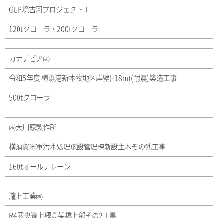
GLP境古河プロジェクトⅠ
120tクローラ・200tクローラ
カナデビア㈱
令和5年度 横浜港新本牧地区岸壁(-18m)(耐震)築造工事
500tクローラ
㈱大川原製作所
横須賀米軍汚水処理施設管理棟新設土木その他工事
160tオールテレーン
瀧上工業㈱
R4圏央道上郷高架橋上部その2工事