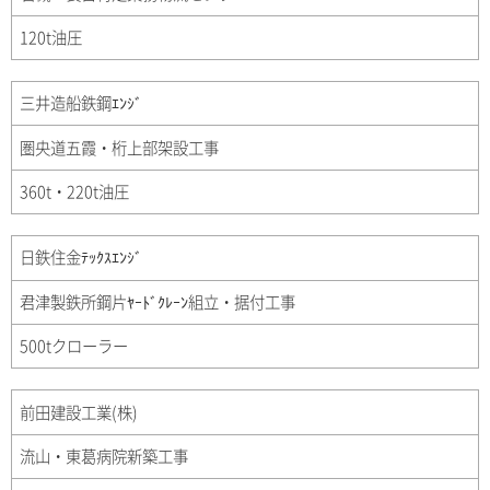
120t油圧
三井造船鉄鋼ｴﾝｼﾞ
圏央道五霞・桁上部架設工事
360t・220t油圧
日鉄住金ﾃｯｸｽｴﾝｼﾞ
君津製鉄所鋼片ﾔｰﾄﾞｸﾚｰﾝ組立・据付工事
500tクローラー
前田建設工業(株)
流山・東葛病院新築工事