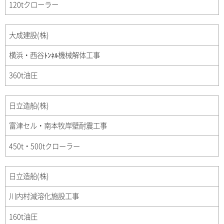
120tクローラー
大成建設(株)
横浜・西谷ﾄﾝﾈﾙ機械解体工事
360t油圧
日立造船(株)
富津セル・南本牧岸壁耐震工事
450t・500tクローラー
日立造船(株)
川内村減溶化施設工事
160t油圧