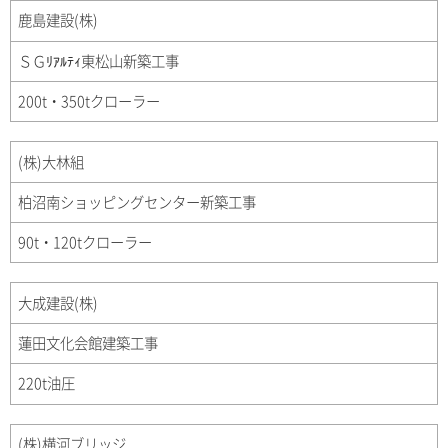
鹿島建設(株)
ＳＧﾘｱﾙﾃｨ東松山新築工事
200t・350tクローラー
(株)大林組
柏沼南ショッピングセンター新築工事
90t・120tクローラー
大成建設(株)
蓮田文化会館建築工事
220t油圧
(株)横河ブリッジ