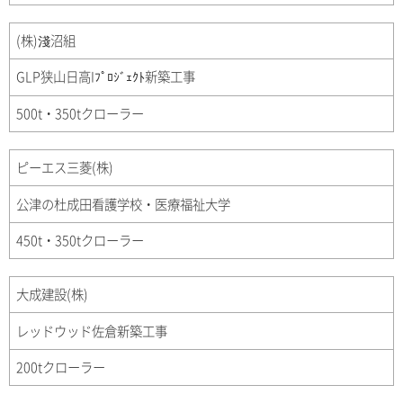
(株)淺沼組
GLP狭山日高Iﾌﾟﾛｼﾞｪｸﾄ新築工事
500t・350tクローラー
ピーエス三菱(株)
公津の杜成田看護学校・医療福祉大学
450t・350tクローラー
大成建設(株)
レッドウッド佐倉新築工事
200tクローラー