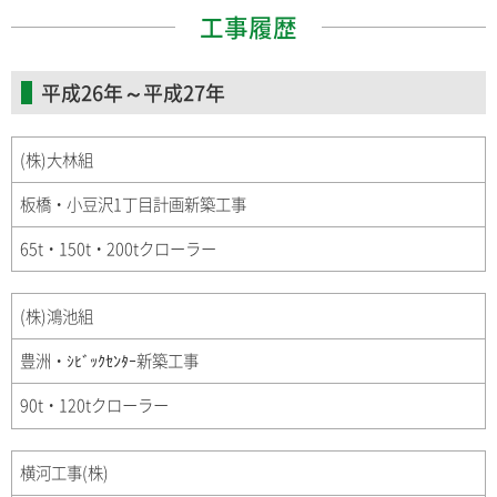
工事履歴
平成26年～平成27年
(株)大林組
板橋・小豆沢1丁目計画新築工事
65t・150t・200tクローラー
(株)鴻池組
豊洲・ｼﾋﾞｯｸｾﾝﾀｰ新築工事
90t・120tクローラー
横河工事(株)