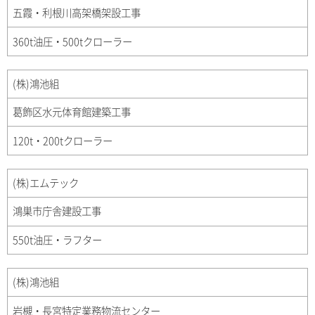
五霞・利根川高架橋架設工事
360t油圧・500tクローラー
(株)鴻池組
葛飾区水元体育館建築工事
120t・200tクローラー
(株)エムテック
鴻巣市庁舎建設工事
550t油圧・ラフター
(株)鴻池組
岩槻・長宮特定業務物流センター