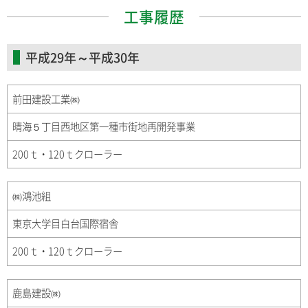
工事履歴
平成29年～平成30年
前田建設工業㈱
晴海５丁目西地区第一種市街地再開発事業
200ｔ・120ｔクローラー
㈱鴻池組
東京大学目白台国際宿舎
200ｔ・120ｔクローラー
鹿島建設㈱