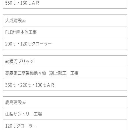
550ｔ・160ｔＡＲ
大成建設㈱
FLE計画本体工事
200ｔ・120ｔクローラー
㈱横河ブリッジ
高森第二高架橋他４橋（鋼上部工）工事
360ｔ・220ｔ・100ｔＡＲ
鹿島建設㈱
山梨サントリー工場
120ｔクローラー