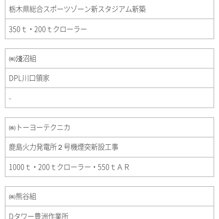
栃木県総合スポーツゾーン新スタジアム新築
350ｔ・200ｔクローラー
㈱淺沼組
DPL川口領家
-
㈱トーヨーテクニカ
鹿島火力発電所２号機煙突新設工事
1000ｔ・200ｔクローラー・550ｔＡＲ
㈱熊谷組
Dタワー豊洲作業所