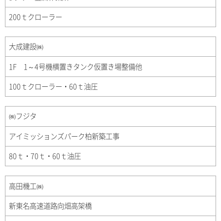
200ｔクローラー
大成建設㈱
1F 1～4号機横置きタンク仮置き場整備他
100ｔクローラー・60ｔ油圧
㈱フジタ
アイミッションズパーク柏新築工事
80ｔ・70ｔ・60ｔ油圧
高田機工㈱
新東名高速道路向畑高架橋