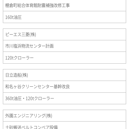
棚倉町総合体育館耐震補強改修工事
160t油圧
ピーエス三菱(株)
市川塩浜物流センター計画
120tクローラー
日立造船(株)
和名ヶ谷クリーンセンター基幹改良
360t油圧・120tクローラー
外園エンジニアリング(株)
土砂搬送ベルトコンベア設備