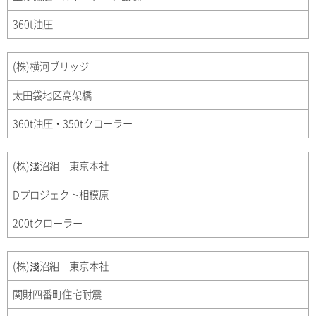
360t油圧
(株)横河ブリッジ
太田袋地区高架橋
360t油圧・350tクローラー
(株)淺沼組 東京本社
Dプロジェクト相模原
200tクローラー
(株)淺沼組 東京本社
関財四番町住宅耐震