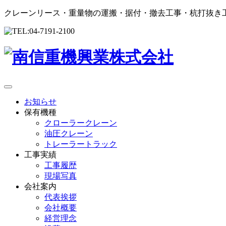
クレーンリース・重量物の運搬・据付・撤去工事・杭打抜き
お知らせ
保有機種
クローラークレーン
油圧クレーン
トレーラートラック
工事実績
工事履歴
現場写真
会社案内
代表挨拶
会社概要
経営理念