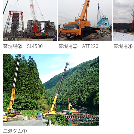
某現場② SL4500
某現場③ ATF220
某現場④ 
二瀬ダム①