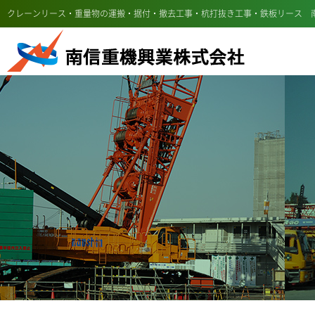
クレーンリース・重量物の運搬・据付・撤去工事・杭打抜き工事・鉄板リース 