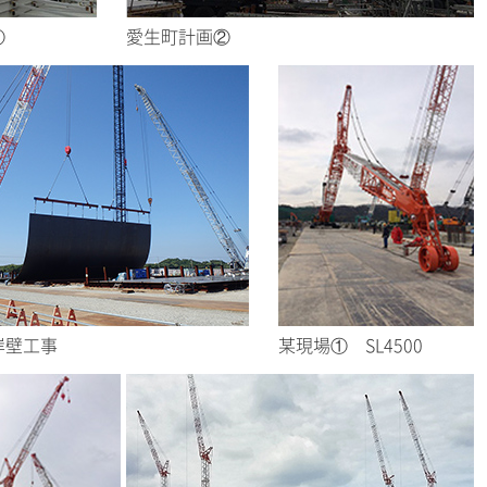
①
愛生町計画②
岸壁工事
某現場① SL4500