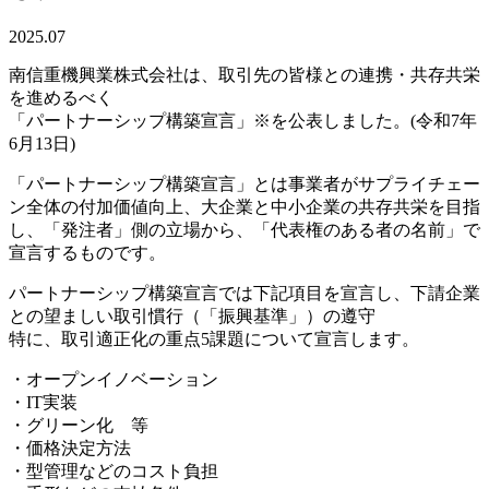
2025.07
南信重機興業株式会社は、取引先の皆様との連携・共存共栄
を進めるべく
「パートナーシップ構築宣言」※を公表しました。(令和7年
6月13日)
「パートナーシップ構築宣言」とは事業者がサプライチェー
ン全体の付加価値向上、大企業と中小企業の共存共栄を目指
し、「発注者」側の立場から、「代表権のある者の名前」で
宣言するものです。
パートナーシップ構築宣言では下記項目を宣言し、下請企業
との望ましい取引慣行（「振興基準」）の遵守
特に、取引適正化の重点5課題について宣言します。
・オープンイノベーション
・IT実装
・グリーン化 等
・価格決定方法
・型管理などのコスト負担